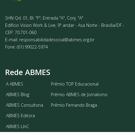
SHN Qd. 01, Bl. "F", Entrada "A", Conj. "A"
Edifício Vision Work & Live, 9º andar - Asa Norte - Brasília/DF -
CEP: 70.701-060
E-mail:
responsabilidadesocial@abmes.org.br
Fone: (61) 99022-5974
Rede ABMES
A ABMES
Prêmio TOP Educacional
ABMES Blog
Prêmio ABMES de Jornalismo
ABMES Consultoria
Prêmio Fernando Braga
ABMES Editora
ABMES LInC