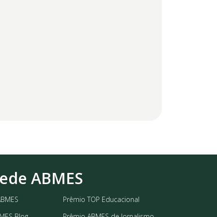
ede ABMES
ABMES
Prêmio TOP Educacional
MES Blog
Prêmio ABMES de Jornalismo