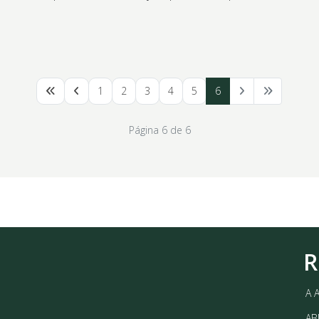
1
2
3
4
5
6
Página 6 de 6
R
A 
AB